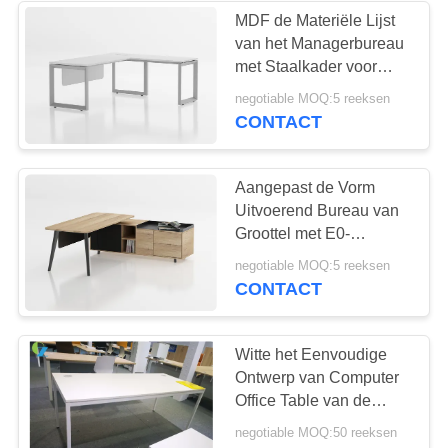
MDF de Materiële Lijst
van het Managerbureau
met Staalkader voor
Uitvoerende Zaal
negotiable MOQ:5 reeksen
CONTACT
Aangepast de Vorm
Uitvoerend Bureau van
Groottel met E0-
Rangmelamine voor
negotiable MOQ:5 reeksen
Manager
CONTACT
Witte het Eenvoudige
Ontwerp van Computer
Office Table van de
Persoonsmanager
negotiable MOQ:50 reeksen