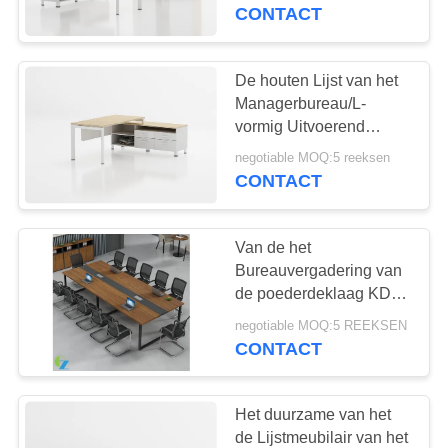
CONTACTEER
CONTACT
ONS
De houten Lijst van het
NIEUWS
Managerbureau/L-
vormig Uitvoerend
Bureaumeubilair
VERZOEK
negotiable MOQ:5 reeksen
CONTACT
OM
EEN
Van de het
CITAAT
Bureauvergadering van
de poederdeklaag KD
Moderne de Lijst Houten
SITEMAP
negotiable MOQ:5 REEKSEN
Comité Bovenkant
CONTACT
PRIVACY
POLICY
Het duurzame van het
de Lijstmeubilair van het