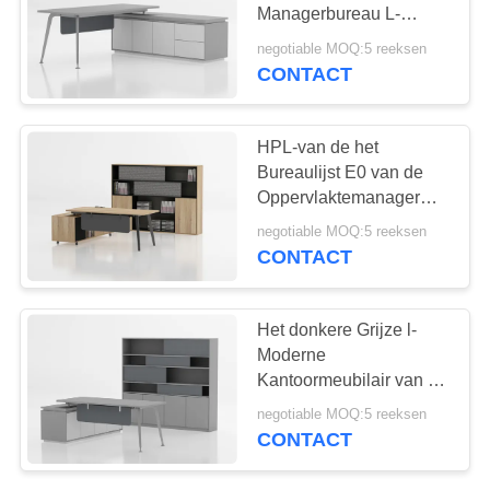
Managerbureau L-
vormige Uitvoerende
negotiable MOQ:5 reeksen
Moderne Bureau
CONTACT
HPL-van de het
Bureaulijst E0 van de
Oppervlaktemanager
van de de
negotiable MOQ:5 reeksen
Rangmelamine de
CONTACT
Moderne Uitvoerende
Lijst
Het donkere Grijze l-
Moderne
Kantoormeubilair van de
Vorm Uitvoerende Lijst
negotiable MOQ:5 reeksen
met E0-Rangmelamine
CONTACT