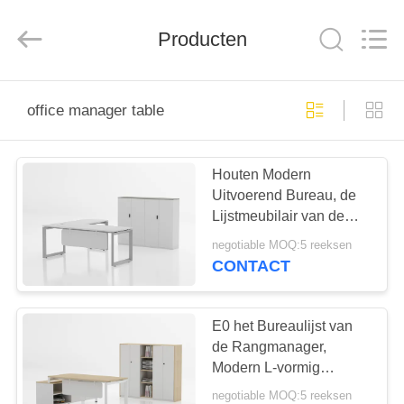
2026
Luoyang
Ouzheng
Trading
Producten
Co.
Ltd.
All
Rights
HUIS
Reserved.
office manager table
PRODUCTEN
Houten Modern
Uitvoerend Bureau, de
ONGEVEER
Lijstmeubilair van de
ONS
Bureaumanager
negotiable MOQ:5 reeksen
CONTACT
FABRIEKSREIS
E0 het Bureaulijst van
KWALITEITSCONTROLE
de Rangmanager,
Modern L-vormig
Uitvoerend Bureau
negotiable MOQ:5 reeksen