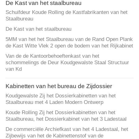
CONTACTEER
De Kast van het staalbureau
ONS
Schuifdeur Koude Rolling de Kastfabrikanten van het
Staalbureau
De Kast van het staalbureau
NIEUWS
5MM van het het Staalbureau van de Rand Open Plank
de Kast Witte Vlek 2 open de bodem van het Rijkabinet
VERZOEK
Van de de Kantoorbehoeftenkast van het
OM
schommelings de Deur Koudgewalste Staal Structuur
van Kd
EEN
CITAAT
Kabinetten van het bureau de Zijdossier
Koudgewalste Zij het Dossierkabinetten van het
SITEMAP
Staalbureau met 4 Laden Modern Ontwerp
Koude Rolling Zij het Dossierkabinetten van het
PRIVACY
Staalbureau, het Dossierkabinet van het 3 Ladestaal
POLICY
De commerciële Archiefkast van het 4 Ladestaal, het
Zijbewijs van het de Kabinettenstof van de