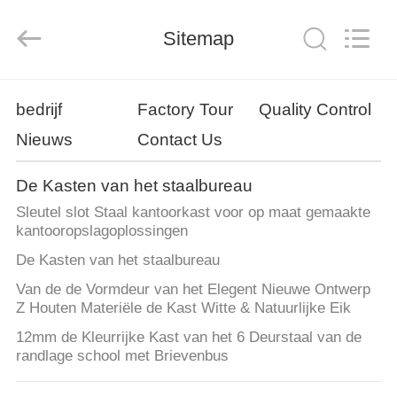
2025
Luoyang
Ouzheng
Trading
Sitemap
Co.
Ltd.
All
Rights
HUIS
Reserved.
bedrijf
Factory Tour
Quality Control
Nieuws
Contact Us
PRODUCTEN
De Kasten van het staalbureau
ONGEVEER
Sleutel slot Staal kantoorkast voor op maat gemaakte
ONS
kantooropslagoplossingen
De Kasten van het staalbureau
FABRIEKSREIS
Van de de Vormdeur van het Elegent Nieuwe Ontwerp
Z Houten Materiële de Kast Witte & Natuurlijke Eik
12mm de Kleurrijke Kast van het 6 Deurstaal van de
KWALITEITSCONTROLE
randlage school met Brievenbus