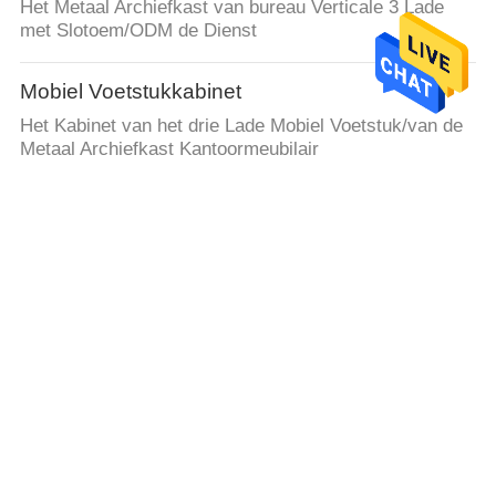
Het Metaal Archiefkast van bureau Verticale 3 Lade
met Slotoem/ODM de Dienst
Mobiel Voetstukkabinet
Het Kabinet van het drie Lade Mobiel Voetstuk/van de
Metaal Archiefkast Kantoormeubilair
Het slanke Kabinet van de Metaalopslag
8mm Slank Kabinet van de Metaalopslag Twee
Deurenkast voor Bureau/School/Club
De Rekken van de staalopslag
Licht de Opslagrek van Plichtsgoederen voor
Metaalpakhuis
Het Bureau van het bureauwerkstation