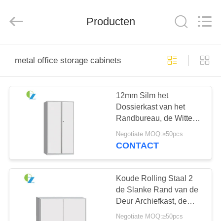
2026
Luoyang
Ouzheng
Trading
Producten
Co.
Ltd.
All
Rights
HUIS
Reserved.
metal office storage cabinets
PRODUCTEN
12mm Silm het
Dossierkast van het
ONGEVEER
Randbureau, de Witte
ONS
Moderne Kabinetten van
Negotiate MOQ:≥50pcs
de Bureauopslag
CONTACT
FABRIEKSREIS
Koude Rolling Staal 2
KWALITEITSCONTROLE
de Slanke Rand van de
Deur Archiefkast, de
Opslagkabinetten van
Negotiate MOQ:≥50pcs