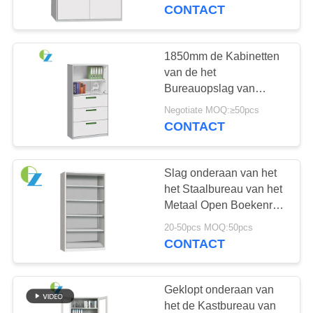
CONTACTEER
het Metaalbureau
CONTACT
ONS
1850mm de Kabinetten
NIEUWS
van de het
Bureauopslag van
Hoogtesilm met de Open
VERZOEK
Negotiate MOQ:≥50pcs
Plank van Ladenamd
CONTACT
OM
EEN
Slag onderaan van het
CITAAT
het Staalbureau van het
Metaal Open Boekenrek
de Opslagkabinet
SITEMAP
20-50pcs MOQ:50pcs
0.5mm1.2mm
CONTACT
PRIVACY
POLICY
Geklopt onderaan van
het de Kastbureau van