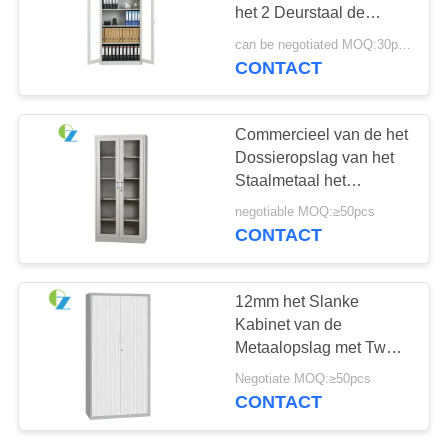
het 2 Deurstaal de
Opslagkabinet 1850mm
can be negotiated MOQ:30pcs
Hoogte
CONTACT
Commercieel van de het
Dossieropslag van het
Staalmetaal het
KabinetsKantoormeubilair
negotiable MOQ:≥50pcs
2 de Deur van het
CONTACT
Schommelingsglas
12mm het Slanke
Kabinet van de
Metaalopslag met Twee
Tambour Deur
Negotiate MOQ:≥50pcs
H1850*W900*D400mm
CONTACT