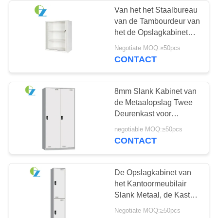
Van het het Staalbureau
van de Tambourdeur van
het de Opslagkabinet
Elektrostatische het
Negotiate MOQ:≥50pcs
Poederdeklaag
CONTACT
8mm Slank Kabinet van
de Metaalopslag Twee
Deurenkast voor
Bureau/School/Club
negotiable MOQ:≥50pcs
CONTACT
De Opslagkabinet van
het Kantoormeubilair
Slank Metaal, de Kast
van het 2 Deurenstaal
Negotiate MOQ:≥50pcs
met Kast