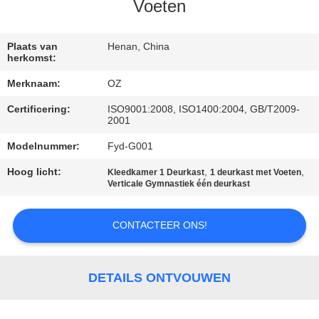
CONTACTEER
Voeten
ONS
Plaats van
Henan, China
herkomst:
NIEUWS
Merknaam:
OZ
Certificering:
ISO9001:2008, ISO1400:2004, GB/T2009-
VERZOEK
2001
OM
Modelnummer:
Fyd-G001
EEN
Hoog licht:
,
,
Kleedkamer 1 Deurkast
1 deurkast met Voeten
CITAAT
Verticale Gymnastiek één deurkast
CONTACTEER ONS!
SITEMAP
PRIVACY
DETAILS ONTVOUWEN
POLICY