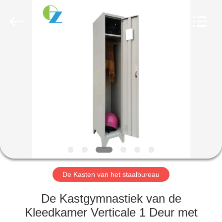
2026
Luoyang
Ouzheng
Trading
Co.
Ltd.
All
Rights
HUIS
Reserved.
PRODUCTEN
ONGEVEER
ONS
FABRIEKSREIS
De Kasten van het staalbureau
KWALITEITSCONTROLE
De Kastgymnastiek van de
Kleedkamer Verticale 1 Deur met