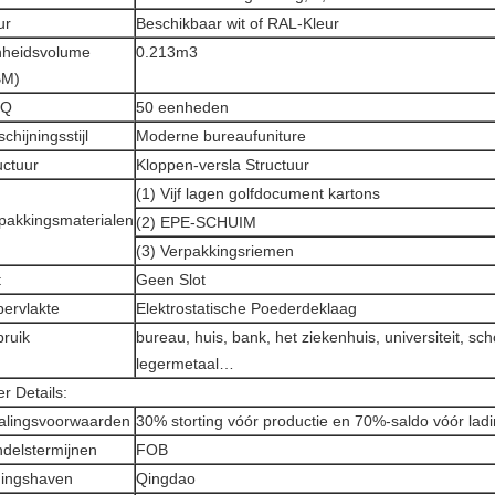
ur
Beschikbaar wit of RAL-Kleur
heidsvolume
0.213m3
BM)
Q
50 eenheden
chijningsstijl
Moderne bureaufuniture
uctuur
Kloppen-versla Structuur
(1) Vijf lagen golfdocument kartons
pakkingsmaterialen
(2) EPE-SCHUIM
(3) Verpakkingsriemen
t
Geen Slot
ervlakte
Elektrostatische Poederdeklaag
ruik
bureau, huis, bank, het ziekenhuis, universiteit, sc
legermetaal…
r Details:
alingsvoorwaarden
30% storting vóór productie en 70%-saldo vóór lad
delstermijnen
FOB
ingshaven
Qingdao