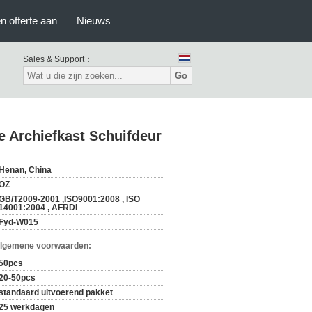
n offerte aan
Nieuws
Sales & Support：
Go
e Archiefkast Schuifdeur
Henan, China
OZ
GB/T2009-2001 ,ISO9001:2008 , ISO
14001:2004 , AFRDI
Fyd-W015
Algemene voorwaarden:
50pcs
20-50pcs
standaard uitvoerend pakket
25 werkdagen