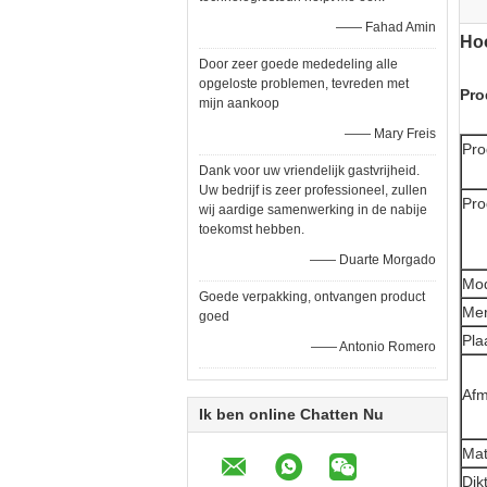
—— Fahad Amin
Hoo
Door zeer goede mededeling alle
opgeloste problemen, tevreden met
Pro
mijn aankoop
—— Mary Freis
Pro
Dank voor uw vriendelijk gastvrijheid.
Uw bedrijf is zeer professioneel, zullen
Pr
wij aardige samenwerking in de nabije
toekomst hebben.
—— Duarte Morgado
Mo
Goede verpakking, ontvangen product
Me
goed
Pla
—— Antonio Romero
Afm
Ik ben online Chatten Nu
Mat
Dik