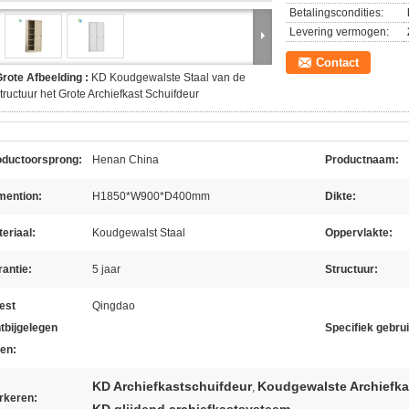
Betalingscondities:
Levering vermogen:
Contact
rote Afbeelding :
KD Koudgewalste Staal van de
tructuur het Grote Archiefkast Schuifdeur
oductoorsprong:
Henan China
Productnaam:
mention:
H1850*W900*D400mm
Dikte:
eriaal:
Koudgewalst Staal
Oppervlakte:
antie:
5 jaar
Structuur:
est
Qingdao
tbijgelegen
Specifiek gebrui
en:
KD Archiefkastschuifdeur
Koudgewalste Archiefka
,
rkeren: