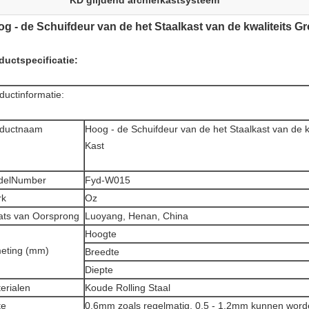
KD glijdend archiefkastsysteem
g - de Schuifdeur van de het Staalkast van de kwaliteits G
ductspecificatie:
ductinformatie:
oductnaam
Hoog - de Schuifdeur van de het Staalkast van de k
Kast
delNumber
Fyd-W015
rk
Oz
ats van Oorsprong
Luoyang, Henan, China
Hoogte
eting (mm)
Breedte
Diepte
erialen
Koude Rolling Staal
te
0.6mm zoals regelmatig, 0,5 - 1.2mm kunnen wor