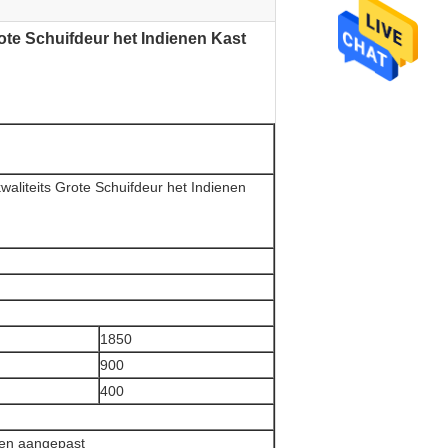
rote Schuifdeur het Indienen Kast
waliteits Grote Schuifdeur het Indienen
1850
900
400
den aangepast