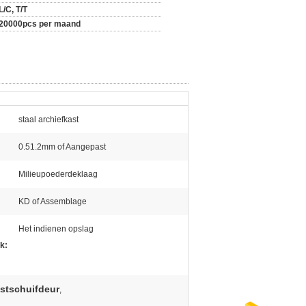
L/C, T/T
20000pcs per maand
staal archiefkast
0.51.2mm of Aangepast
Milieupoederdeklaag
KD of Assemblage
Het indienen opslag
k:
stschuifdeur
,