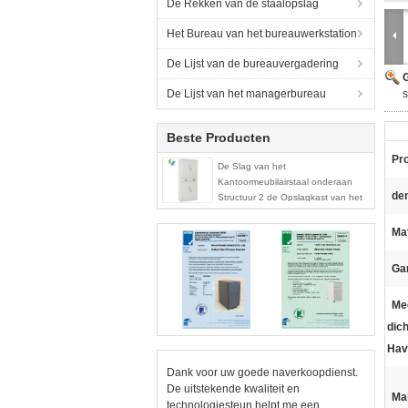
De Rekken van de staalopslag
Het Bureau van het bureauwerkstation
De Lijst van de bureauvergadering
G
De Lijst van het managerbureau
s
Beste Producten
Pr
De Slag van het
Kantoormeubilairstaal onderaan
de
Structuur 2 de Opslagkast van het
Ladedossier
Mat
Gar
Me
dich
Hav
Dank voor uw goede naverkoopdienst.
De uitstekende kwaliteit en
Ma
technologiesteun helpt me een.