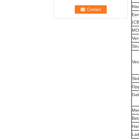
Kle
Een
(C
MO
Vers
Str
Ver
Slo
Opp
Geb
Mee
Bet
Han
Lad