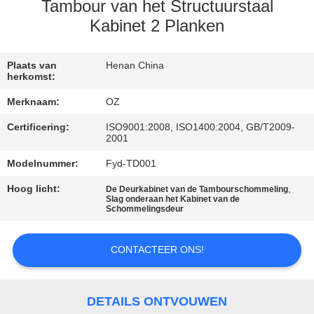
CONTACTEER
Tambour van het Structuurstaal
ONS
Kabinet 2 Planken
NIEUWS
Plaats van
Henan China
herkomst:
Merknaam:
OZ
VERZOEK
Certificering:
ISO9001:2008, ISO1400:2004, GB/T2009-
OM
2001
EEN
Modelnummer:
Fyd-TD001
CITAAT
Hoog licht:
,
De Deurkabinet van de Tambourschommeling
Slag onderaan het Kabinet van de
Schommelingsdeur
SITEMAP
CONTACTEER ONS!
PRIVACY
POLICY
DETAILS ONTVOUWEN