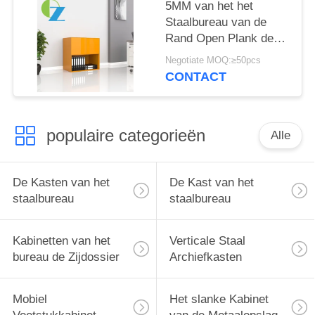
5MM van het het
Staalbureau van de
Rand Open Plank de
Kast Witte Vlek 2 open
Negotiate MOQ:≥50pcs
de bodem van het
CONTACT
Rijkabinet
populaire categorieën
Alle
De Kasten van het
De Kast van het
staalbureau
staalbureau
Kabinetten van het
Verticale Staal
bureau de Zijdossier
Archiefkasten
Mobiel
Het slanke Kabinet