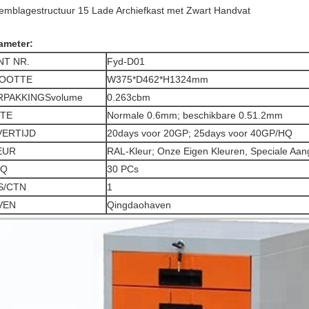
emblagestructuur 15 Lade Archiefkast met Zwart Handvat
ameter:
NT NR.
Fyd-D01
OOTTE
W375*D462*H1324mm
RPAKKINGSvolume
0.263cbm
KTE
Normale 0.6mm; beschikbare 0.51.2mm
VERTIJD
20days voor 20GP; 25days voor 40GP/HQ
EUR
RAL-Kleur; Onze Eigen Kleuren, Speciale Aan
Q
30 PCs
S/CTN
1
VEN
Qingdaohaven