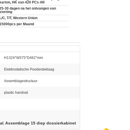
karton, HK van 420 PCs /40
25-30 dagen na het ontvangen van
storting
L/C, T/T, Western Union
15000pcs per Maand
H1324*W375*D462*mm
Elektrostatische Poederdeklaag
Assemblagestructuur
plastic handvat
al
Assemblage 15 diep dossierkabinet
,