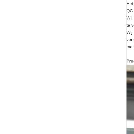
Het
QC 
Wij
te 
Wij
ver
mate
Pro