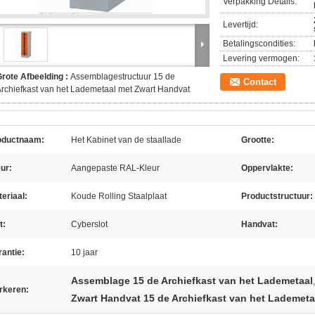
Verpakking Details:
Levertijd:
Betalingscondities:
Levering vermogen:
rote Afbeelding :
Assemblagestructuur 15 de
Contact
rchiefkast van het Lademetaal met Zwart Handvat
oductnaam:
Het Kabinet van de staallade
Grootte:
ur:
Aangepaste RAL-Kleur
Oppervlakte:
eriaal:
Koude Rolling Staalplaat
Productstructuur:
t:
Cyberslot
Handvat:
antie:
10 jaar
Assemblage 15 de Archiefkast van het Lademetaal
,
rkeren:
Zwart Handvat 15 de Archiefkast van het Lademeta