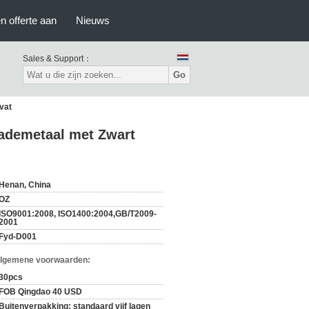
n offerte aan
Nieuws
Sales & Support：
Go
vat
Lademetaal met Zwart
Henan, China
OZ
ISO9001:2008, ISO1400:2004,GB/T2009-
2001
Fyd-D001
Algemene voorwaarden:
30pcs
FOB Qingdao 40 USD
Buitenverpakking: standaard vijf lagen