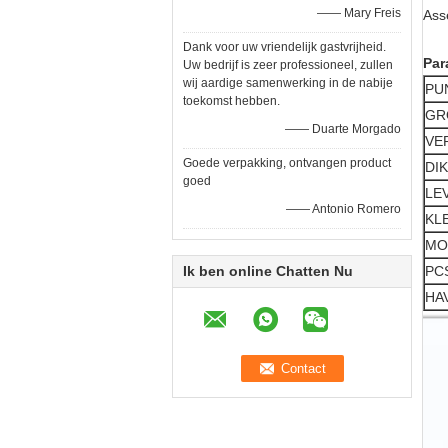
—— Mary Freis
Ass
Dank voor uw vriendelijk gastvrijheid.
Par
Uw bedrijf is zeer professioneel, zullen
wij aardige samenwerking in de nabije
PU
toekomst hebben.
GR
—— Duarte Morgado
VE
Goede verpakking, ontvangen product
DI
goed
LE
—— Antonio Romero
KL
MO
Ik ben online Chatten Nu
PC
HA