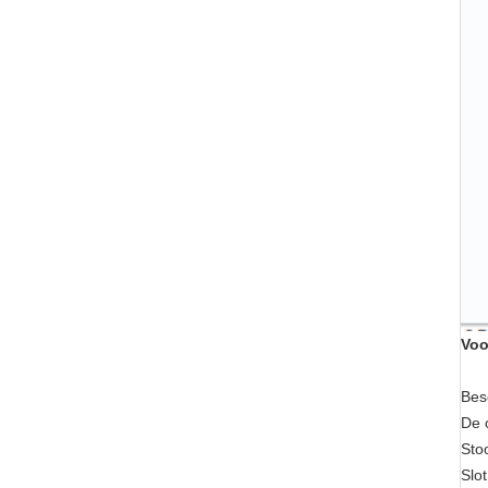
Voo
Bes
De o
Stoo
Slot