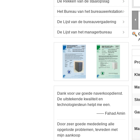
De Rekken van de staalopslag
Het Bureau van het bureauwerkstation
De Lijst van de bureauvergadering
De Lijst van het managerbureau
G
A
Pr
Kle
Mat
Dank voor uw goede naverkoopdienst.
De uitstekende kwaliteit en
Slo
technologiesteun helpt me een.
Gar
—— Fahad Amin
Door zeer goede mededeling alle
Ma
opgeloste problemen, tevreden met
mijn aankoop