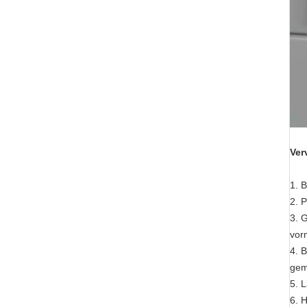
Ver
1. 
2. P
3. 
vor
4. 
gem
5. 
6. 