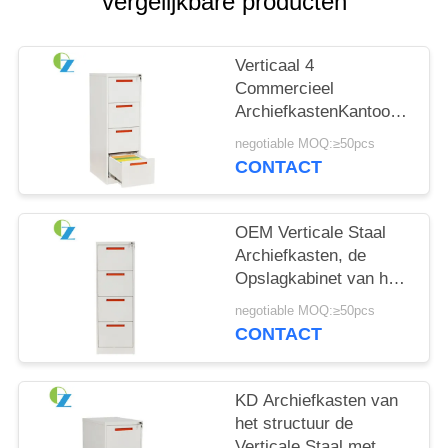
vergelijkbare producten
Verticaal 4
Commercieel
ArchiefkastenKantoormeubil
van het Laden
negotiable MOQ:≥50pcs
Afsluitbaar Metaal
CONTACT
OEM Verticale Staal
Archiefkasten, de
Opslagkabinet van het
4 Lade Afsluitbaar
negotiable MOQ:≥50pcs
Dossier
CONTACT
KD Archiefkasten van
het structuur de
Verticale Staal met