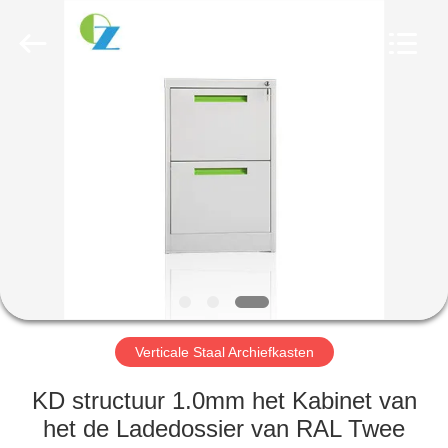
2026
Luoyang
Ouzheng
Trading
Co.
Ltd.
All
Rights
HUIS
Reserved.
PRODUCTEN
ONGEVEER
ONS
FABRIEKSREIS
Verticale Staal Archiefkasten
KWALITEITSCONTROLE
KD structuur 1.0mm het Kabinet van
het de Ladedossier van RAL Twee