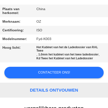
CONTACTEER
ONS
Plaats van
China
herkomst:
Merknaam:
OZ
NIEUWS
Certificering:
ISO
VERZOEK
Modelnummer:
Fyd-K003
OM
Hoog licht:
Het Kabinet van het de Ladedossier van RAL
Twee
EEN
,
,
1.0mm het kabinet van het twee ladedossier
Kd Twee het Kabinet van het Ladedossier
CITAAT
CONTACTEER ONS!
SITEMAP
DETAILS ONTVOUWEN
PRIVACY
POLICY