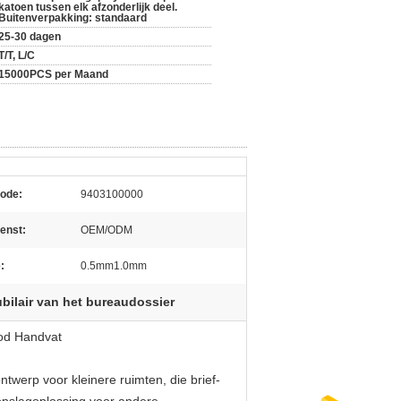
katoen tussen elk afzonderlijk deel.
Buitenverpakking: standaard
25-30 dagen
T/T, L/C
15000PCS per Maand
ode:
9403100000
enst:
OEM/ODM
:
0.5mm1.0mm
ilair van het bureaudossier
ood Handvat
 ontwerp voor kleinere ruimten, die brief-