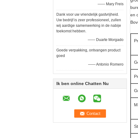
gro
—— Mary Freis
bur
Dank voor uw vriendelijk gastvrijheid.
en 
Uw bedrijf is zeer professioneel, zullen
Bov
wij aardige samenwerking in de nabije
toekomst hebben.
—— Duarte Morgado
P
Goede verpakking, ontvangen product
goed
G
—— Antonio Romero
P
Ik ben online Chatten Nu
G
M
S