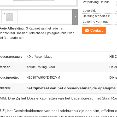
Verpakking Details:
Levertijd:
Betalingscondities:
Levering vermogen:
rote Afbeelding :
3 Kabinet van het lade het
Contact
orizontaal Dossier/Stofdicht de Opslagmeubilair van
et Bureaudossier
ductstructuur:
KD of Assemblage
HS C
eriaal:
Koude Rolling Staal
De di
ductgrootte:
H1030*W900*D452MM
Dikte
het zijmetaal van het dossierkabinet
de opslagmeub
rkeren:
,
 MM. Drie Zij het Dossierkabinetten van het Ladenbureau met Staal R
3
Zij het Dossierkabinetten van het
Lade
bureau
zijn een slim, efficiënt