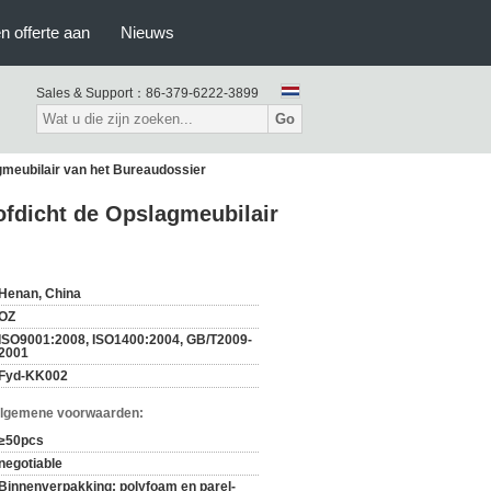
n offerte aan
Nieuws
Sales & Support：
86-379-6222-3899
Go
agmeubilair van het Bureaudossier
tofdicht de Opslagmeubilair
Henan, China
OZ
ISO9001:2008, ISO1400:2004, GB/T2009-
2001
Fyd-KK002
Algemene voorwaarden:
≥50pcs
negotiable
Binnenverpakking: polyfoam en parel-