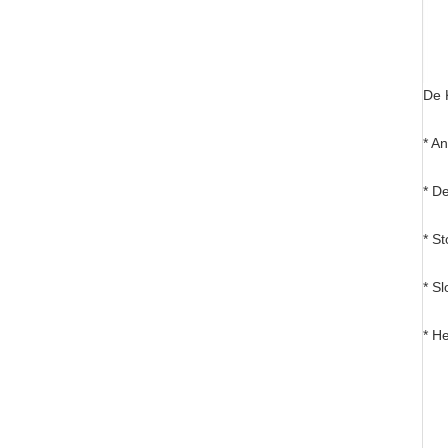
De 
* An
* De
* St
* Sl
* H