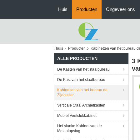
Huis
Producten
Ongeveer ons
Thuis
Producten
Kabinetten van het bureau de
ALLE PRODUCTEN
3 
va
De Kasten van het staalbureau
De Kast van het staalbureau
Kabinetten van het bureau de
Zijdossier
Verticale Staal Archiefkasten
Mobiel Voetstukkabinet
Het slanke Kabinet van de
Metaalopslag