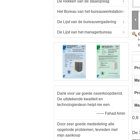
De Rekken van de staalopslag
Het Bureau van het bureauwerkstation
De Lijst van de bureauvergadering
De Lijst van het managerbureau
G
H
h
Pro
Mat
Pro
Dank voor uw goede naverkoopdienst.
De uitstekende kwaliteit en
technologiesteun helpt me een.
Ma
—— Fahad Amin
0,8
Door zeer goede mededeling alle
opgeloste problemen, tevreden met
De 
mijn aankoop